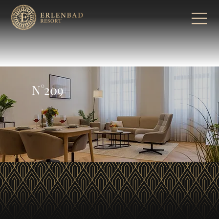
N°209