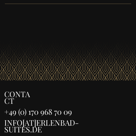
Un service de nettoyage et de blanchisserie est
disponible sur demande moyennant des frais .
CONTA
CT
+49 (0) 170 968 70 09
INFO[AT]ERLENBAD-
SUITES.DE