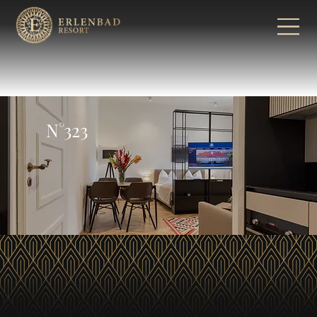
N°323