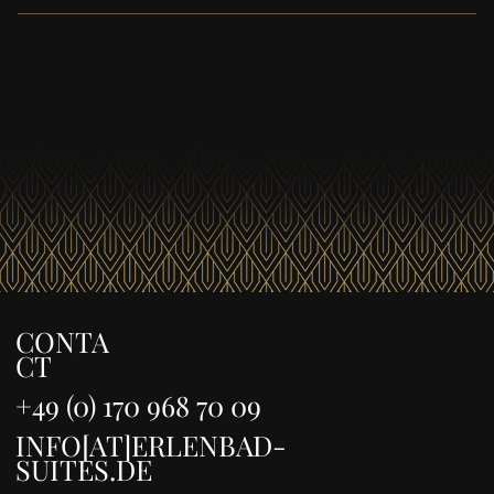
Un service de nettoyage et de blanchisserie est
disponible sur demande moyennant des frais .
CONTA
CT
+49 (0) 170 968 70 09
INFO[AT]ERLENBAD-
SUITES.DE