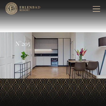
N°205